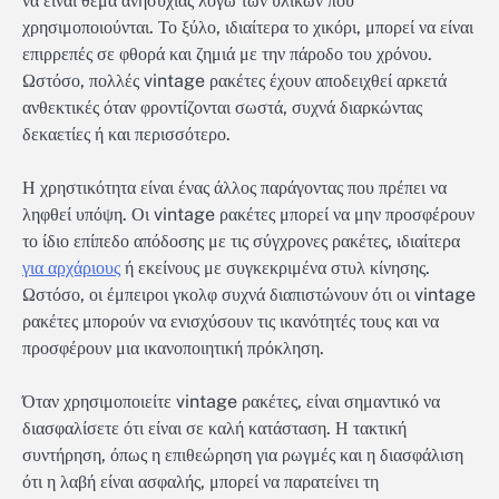
να είναι θέμα ανησυχίας λόγω των υλικών που
χρησιμοποιούνται. Το ξύλο, ιδιαίτερα το χικόρι, μπορεί να είναι
επιρρεπές σε φθορά και ζημιά με την πάροδο του χρόνου.
Ωστόσο, πολλές vintage ρακέτες έχουν αποδειχθεί αρκετά
ανθεκτικές όταν φροντίζονται σωστά, συχνά διαρκώντας
δεκαετίες ή και περισσότερο.
Η χρηστικότητα είναι ένας άλλος παράγοντας που πρέπει να
ληφθεί υπόψη. Οι vintage ρακέτες μπορεί να μην προσφέρουν
το ίδιο επίπεδο απόδοσης με τις σύγχρονες ρακέτες, ιδιαίτερα
για αρχάριους
ή εκείνους με συγκεκριμένα στυλ κίνησης.
Ωστόσο, οι έμπειροι γκολφ συχνά διαπιστώνουν ότι οι vintage
ρακέτες μπορούν να ενισχύσουν τις ικανότητές τους και να
προσφέρουν μια ικανοποιητική πρόκληση.
Όταν χρησιμοποιείτε vintage ρακέτες, είναι σημαντικό να
διασφαλίσετε ότι είναι σε καλή κατάσταση. Η τακτική
συντήρηση, όπως η επιθεώρηση για ρωγμές και η διασφάλιση
ότι η λαβή είναι ασφαλής, μπορεί να παρατείνει τη