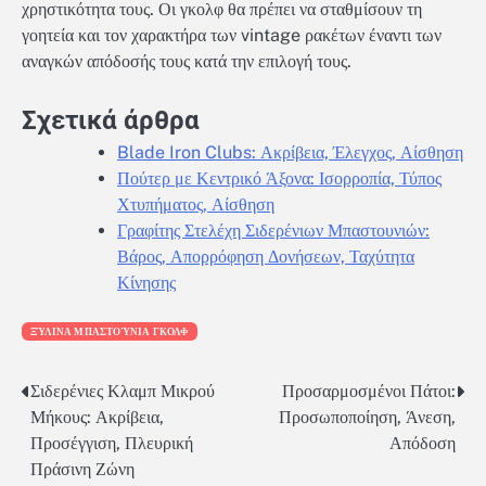
χρηστικότητα τους. Οι γκολφ θα πρέπει να σταθμίσουν τη
γοητεία και τον χαρακτήρα των vintage ρακέτων έναντι των
αναγκών απόδοσής τους κατά την επιλογή τους.
Σχετικά άρθρα
Blade Iron Clubs: Ακρίβεια, Έλεγχος, Αίσθηση
Πούτερ με Κεντρικό Άξονα: Ισορροπία, Τύπος
Χτυπήματος, Αίσθηση
Γραφίτης Στελέχη Σιδερένιων Μπαστουνιών:
Βάρος, Απορρόφηση Δονήσεων, Ταχύτητα
Κίνησης
ΞΎΛΙΝΑ ΜΠΑΣΤΟΎΝΙΑ ΓΚΟΛΦ
Σιδερένιες Κλαμπ Μικρού
Προσαρμοσμένοι Πάτοι:
Post
Μήκους: Ακρίβεια,
Προσωποποίηση, Άνεση,
navigation
Προσέγγιση, Πλευρική
Απόδοση
Πράσινη Ζώνη