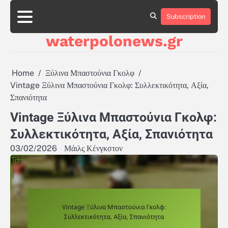
Skip
to
Subscription
About
Contact
Cookie
Privacy
Sitemap
Terms
content
Us
Us
Policy
Policy
and
waterpolonews.gr
Conditions
Home
Ξύλινα Μπαστούνια Γκολφ
Vintage Ξύλινα Μπαστούνια Γκολφ: Συλλεκτικότητα, Αξία,
Σπανιότητα
Vintage Ξύλινα Μπαστούνια Γκολφ:
Συλλεκτικότητα, Αξία, Σπανιότητα
03/02/2026
Μάιλς Κένγκστον